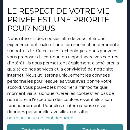
Mentions légales
LE RESPECT DE VOTRE VIE
Politique de confidentialité
PRIVÉE EST UNE PRIORITÉ
Plan du site
POUR NOUS
Espace collaborateurs
Nous utilisons des cookies afin de vous offrir une
Gérer les cookies
expérience optimale et une communication pertinente
Propulsé par
sur notre site. Grace à ces technologies, nous pouvons
vous proposer du contenu en rapport avec vos centres
d'intérêt. Ils nous permettent également d'améliorer la
qualité de nos services et la convivialité de notre site
internet. Nous utiliserons uniquement les données
personnelles pour lesquelles vous avez donné votre
+33 4 93 19 05 30
accord. Vous pouvez les modifier à n'importe quel
moment via la rubrique ″Gérer les cookies″ en bas de
notre site, à l'exception des cookies essentiels à son
fonctionnement. Pour plus d'informations sur vos
56 promenade de la plage
données personnelles, veuillez consulter
06800 Cagnes-sur-Mer
notre politique de confidentialité
.
Tout accepter
Tout refuser