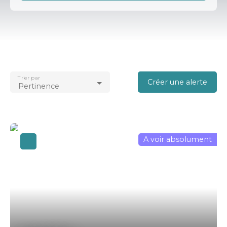
Type d'offre
Vente
Type de bien
Villa
Trier par
Localisation
Créer une alerte
Pertinence
Cagnes-sur-Mer (06800)
Budget max (€)
Surface min (m²)
A voir absolument
Rechercher