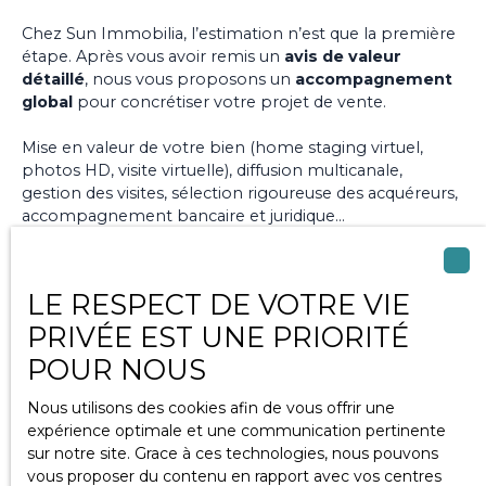
Chez Sun Immobilia, l’estimation n’est que la première
étape. Après vous avoir remis un
avis de valeur
détaillé
, nous vous proposons un
accompagnement
global
pour concrétiser votre projet de vente.
Mise en valeur de votre bien (home staging virtuel,
photos HD, visite virtuelle), diffusion multicanale,
gestion des visites, sélection rigoureuse des acquéreurs,
accompagnement bancaire et juridique…
Chaque détail est pensé pour optimiser vos chances de
vendre rapidement, au meilleur prix. Vous êtes suivi par
LE RESPECT DE VOTRE VIE
un
interlocuteur unique
, réactif et expérimenté.
Vendre avec Sun Immobilia, c’est choisir la
tranquillité
PRIVÉE EST UNE PRIORITÉ
et la performance
.
POUR NOUS
Nous utilisons des cookies afin de vous offrir une
Vendre mon bien
expérience optimale et une communication pertinente
sur notre site. Grace à ces technologies, nous pouvons
vous proposer du contenu en rapport avec vos centres