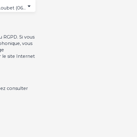
Villeneuve-Loubet (06270)
u RGPD. Si vous
éphonique, vous
ge
le site Internet
lez consulter