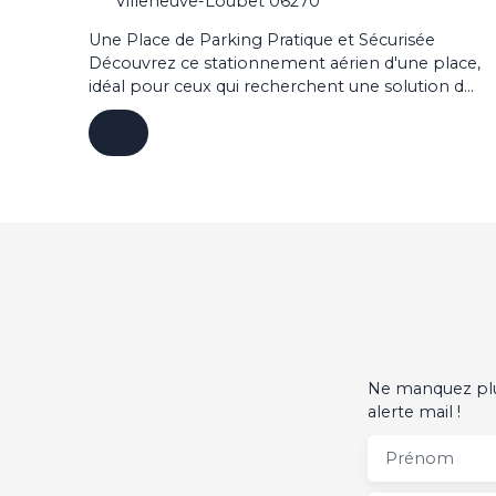
Villeneuve-Loubet 06270
Une Place de Parking Pratique et Sécurisée
Découvrez ce stationnement aérien d'une place,
idéal pour ceux qui recherchent une solution de
parking pratique et sécurisée. Situé dans un
emplacement privilégié, ce parking vous offre la
tranquillité d'esprit de savoir que votre véhicule
est à l'abri des intempéries et des regards
indiscrets. En choisissant ce stationnement, vous
bénéficiez également d'une excellente visibilité
et d'une surveillance accrue, grâce à son
emplacement stratégique et son gardien. De
plus, la proximité des commerces et des
transports en commun en fait un choix idéal
pour ceux qui souhaitent allier praticité et
confort. Ne manquez pas cette opportunité de
sécuriser votre véhicule dans un environnement
Ne manquez plus
sûr et bien entretenu. Contactez-nous dès
alerte mail !
aujourd'hui pour plus d'informations et pour
organiser une visite.
Prénom