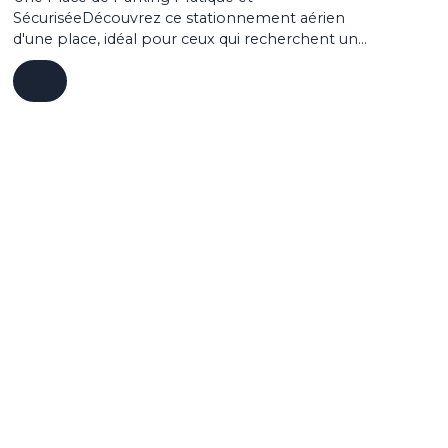
SécuriséeDécouvrez ce stationnement aérien
d'une place, idéal pour ceux qui recherchent une
solution de parking pratique et sécurisée. Situé
dans un emplacement privilégié, ce parking
vous offre la tranquillité d'esprit de savoir que
votre véhicule est à l'abri des intempéries et des
regards indiscrets. En choisissant ce
stationnement, vous bénéficiez également
d'une excellente visibilité et d'une surveillance
accrue, grâce à son emplacement stratégique et
son gardien. De plus, la proximité des
commerces et des transports en commun en
fait un choix idéal pour ceux qui souhaitent allier
praticité et confort. Ne manquez pas cette
opportunité de sécuriser votre véhicule dans un
environnement sûr et bien entretenu.
Contactez-nous dès aujourd'hui pour plus
d'informations et pour organiser une visite.