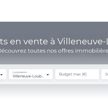
cueil
Acheter
Vendre
Gestion locative
Louer
V
s en vente à Villeneuve-
écouvrez toutes nos offres immobilièr
Localisation
Budget max (€)
S
Villeneuve-Loubet (06270)