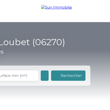
iager
Gestion de patrimoine
À propos
Loubet (06270)
es
Rechercher
urface min (m²)