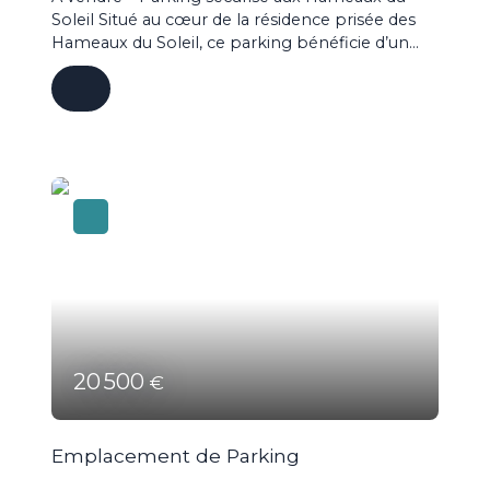
Soleil Situé au cœur de la résidence prisée des
Hameaux du Soleil, ce parking bénéficie d’un
emplacement stratégique et recherché.
Sécurisé par vidéosurveillance 24h/24 et
présence de gardiens, il offre une tranquillité
optimale au quotidien. Idéalement placé au pied
de la place centrale du Château des Hameaux,
vous profitez d’un accès immédiat à tous les
commerces, au pool house, aux activités de la
résidence ainsi qu’aux différentes sociétés
présentes sur site. Son véritable atout : un accès
direct et pratique par l’entrée principale de la
copropriété.
20 500
€
Emplacement de Parking