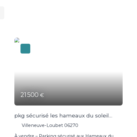
21 500
€
pkg sécurisé les hameaux du soleil
place centrale
Villeneuve-Loubet 06270
À vendre – Parking sécurisé aux Hameaux du