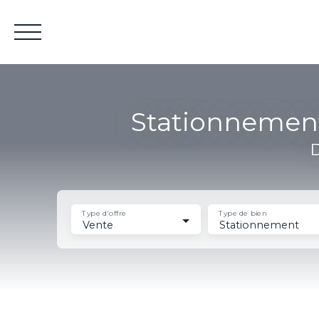
Ac
Stationnement
D
Estimation
Type d'offre
Type de bien
Vente
Stationnement