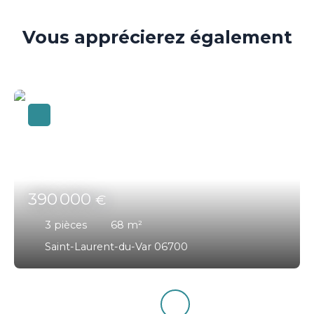
Vous apprécierez
également
390 000
€
3
pièces
68
m²
Saint-Laurent-du-Var 06700