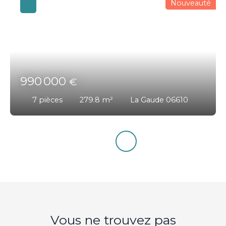
Nouveauté
990 000
€
7
pièces
279.8
m²
La Gaude 06610
Vous ne trouvez pas