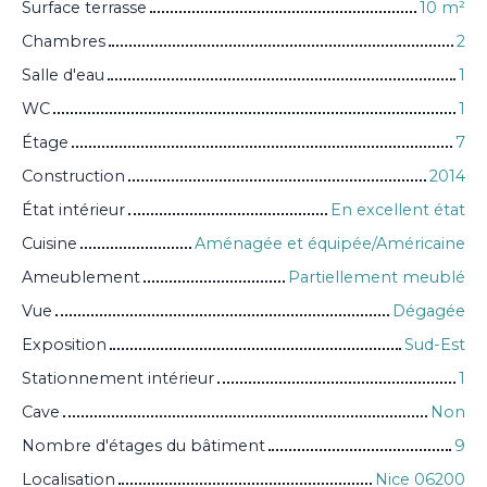
Surface terrasse
10
m²
Chambres
2
Salle d'eau
1
WC
1
Étage
7
Construction
2014
État intérieur
En excellent état
Cuisine
Aménagée et équipée/Américaine
Ameublement
Partiellement meublé
Vue
Dégagée
Exposition
Sud-Est
Stationnement intérieur
1
Cave
Non
Nombre d'étages du bâtiment
9
Localisation
Nice 06200