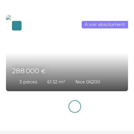
A voir absolument
288 000
€
3
pièces
61.52
m²
Nice 06200