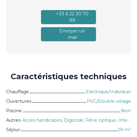
+33 6 22 30 70
99
Envoyer un
mail
Caractéristiques
techniques
Chauffage
Electrique/Individuel
Ouvertures
PVC/Double vitrage
Piscine
Non
Autres
Accès handicapés, Digicode, Fibre optique, Interphone, Visiophone, Volets électriques
Séjour
29
m²