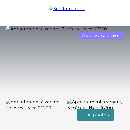
A voir absolument
Accueil
Acheter
Vendre
Gestion locative
Lou
Estimation
+ de photos