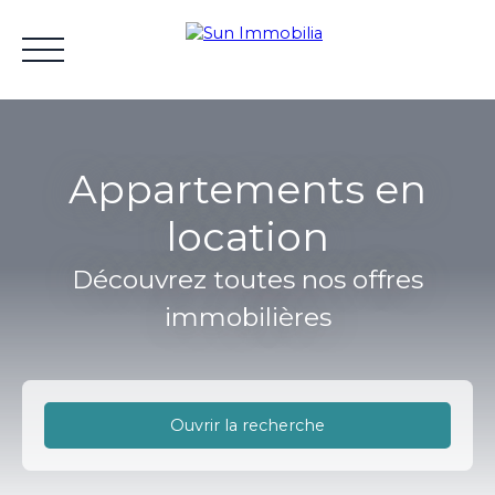
Appartements en
location
Accueil
Acheter
Vendre
Gestion locative
Lou
Découvrez toutes nos offres
immobilières
Estimation
Ouvrir la recherche