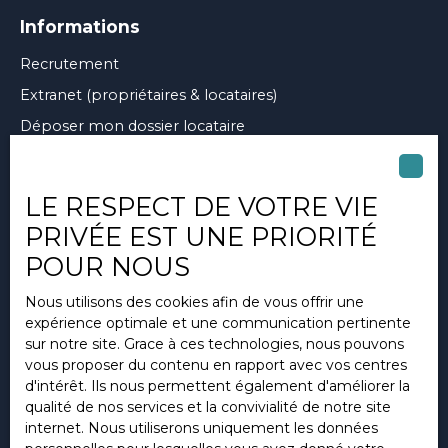
Informations
Recrutement
Extranet (propriétaires & locataires)
Déposer mon dossier locataire
Nos honoraires
Mentions légales
LE RESPECT DE VOTRE VIE
Politique de confidentialité
PRIVÉE EST UNE PRIORITÉ
Plan du site
POUR NOUS
Espace collaborateurs
Nous utilisons des cookies afin de vous offrir une
Gérer les cookies
expérience optimale et une communication pertinente
Propulsé par
sur notre site. Grace à ces technologies, nous pouvons
vous proposer du contenu en rapport avec vos centres
d'intérêt. Ils nous permettent également d'améliorer la
qualité de nos services et la convivialité de notre site
internet. Nous utiliserons uniquement les données