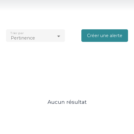
Type d'offre
Location
Type de bien
Appartement
Trier par
Créer une alerte
Localisation
Pertinence
Loyer max (€/mois)
Surface min (m²)
Rechercher
Aucun résultat