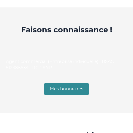
Faisons
connaissance !
Agent commercial (Entreprise individuelle) • RSAC
512385634 • RCP SNPI
Mes honoraires