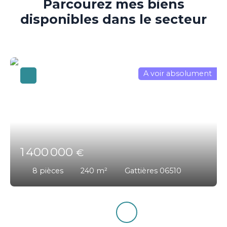
Parcourez
mes biens
disponibles dans le secteur
A voir absolument
1 400 000
€
8
pièces
240
m²
Gattières 06510