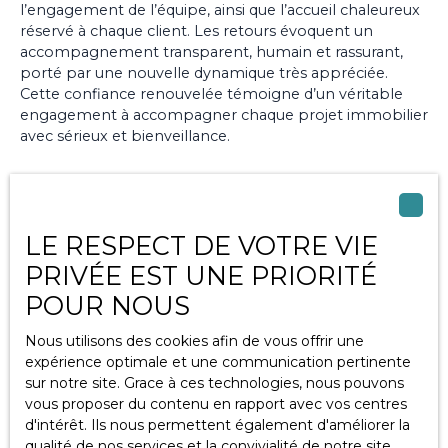
l’engagement de l’équipe, ainsi que l’accueil chaleureux
réservé à chaque client. Les retours évoquent un
accompagnement transparent, humain et rassurant,
porté par une nouvelle dynamique très appréciée.
Cette confiance renouvelée témoigne d’un véritable
engagement à accompagner chaque projet immobilier
avec sérieux et bienveillance.
Conclusion : une gestion
LE RESPECT DE VOTRE VIE
locative maîtrisée pour
PRIVÉE EST UNE PRIORITÉ
investir sereinement
POUR NOUS
Nous utilisons des cookies afin de vous offrir une
Maîtriser la
gestion locative et fiscalité
est essentiel
expérience optimale et une communication pertinente
pour sécuriser son investissement immobilier et en
sur notre site. Grace à ces technologies, nous pouvons
tirer pleinement profit. Une organisation rigoureuse,
vous proposer du contenu en rapport avec vos centres
associée à un accompagnement professionnel, permet
d'intérêt. Ils nous permettent également d'améliorer la
d’éviter les erreurs, d’optimiser la rentabilité et de
qualité de nos services et la convivialité de notre site