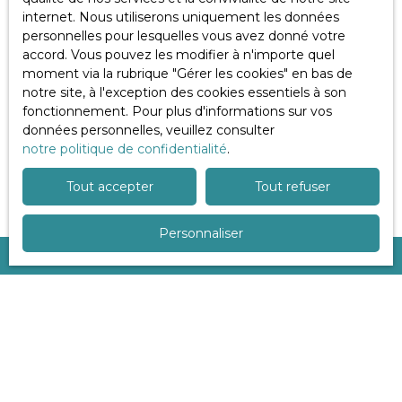
gagner en tranquillité d’esprit. À Cagnes-sur-Mer, nous
internet. Nous utiliserons uniquement les données
sommes aux côtés des propriétaires pour les
personnelles pour lesquelles vous avez donné votre
accompagner à chaque étape de leur projet, avec une
accord. Vous pouvez les modifier à n'importe quel
approche claire, humaine et personnalisée.
moment via la rubrique ″Gérer les cookies″ en bas de
notre site, à l'exception des cookies essentiels à son
Pour échanger sur votre projet ou confier la gestion de
fonctionnement. Pour plus d'informations sur vos
votre bien, vous pouvez contacter
Sun Immobilia
au
données personnelles, veuillez consulter
04 93 19 05 30
. Nous serons ravis de vous
notre politique de confidentialité
.
accompagner durablement dans votre investissement
immobilier.
Tout accepter
Tout refuser
Personnaliser